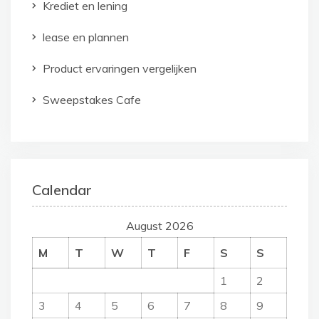
Krediet en lening
lease en plannen
Product ervaringen vergelijken
Sweepstakes Cafe
Calendar
August 2026
M
T
W
T
F
S
S
1
2
3
4
5
6
7
8
9