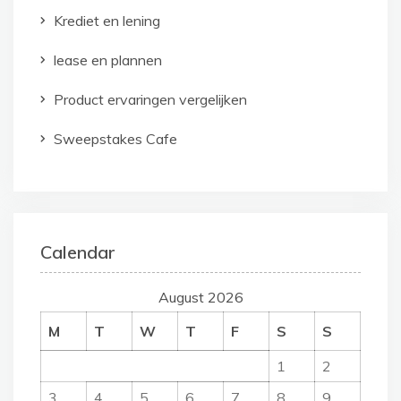
Krediet en lening
lease en plannen
Product ervaringen vergelijken
Sweepstakes Cafe
Calendar
August 2026
M
T
W
T
F
S
S
1
2
3
4
5
6
7
8
9