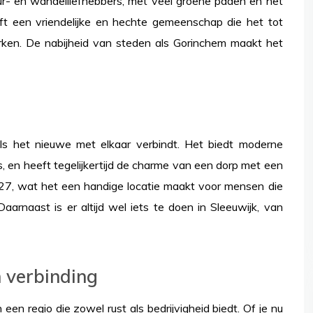
r- en wandelliefhebbers, met veel groene paden en het
eft een vriendelijke en hechte gemeenschap die het tot
ken. De nabijheid van steden als Gorinchem maakt het
ls het nieuwe met elkaar verbindt. Het biedt moderne
, en heeft tegelijkertijd de charme van een dorp met een
de A27, wat het een handige locatie maakt voor mensen die
Daarnaast is er altijd wel iets te doen in Sleeuwijk, van
n verbinding
n regio die zowel rust als bedrijvigheid biedt. Of je nu