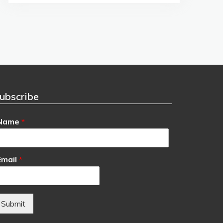
ubscribe
Name
*
Email
*
Submit