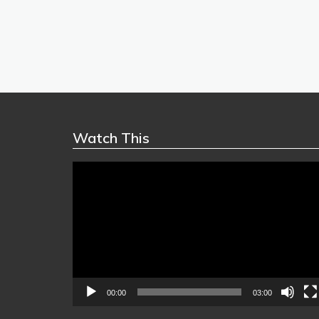
Watch This
Video
Player
00:00
03:00