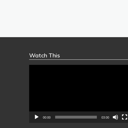
Watch This
Video
Player
00:00
03:00