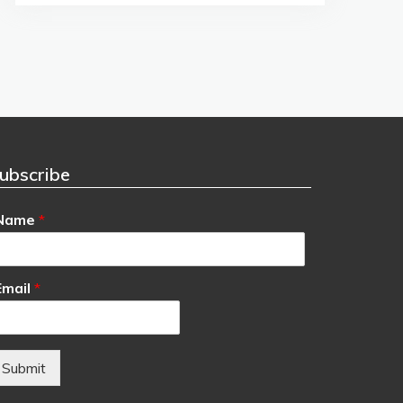
ubscribe
Name
*
Email
*
Submit