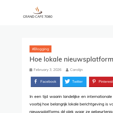
Skip
to
content
Blogging
Hoe lokale nieuwsplatfor
February 3, 2026
Carolijn
Facebook
Twitter
Pinterest
In een tijd waarin landelijke en internation
voorbij hoe belangrijk lokale berichtgeving is
nieuwsplatforms dé plek waar ze gebeurteniss