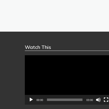
Watch This
Video
Player
00:00
03:00