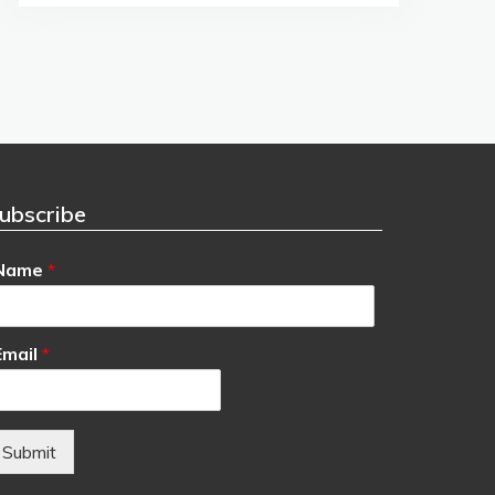
ubscribe
Name
*
Email
*
Submit